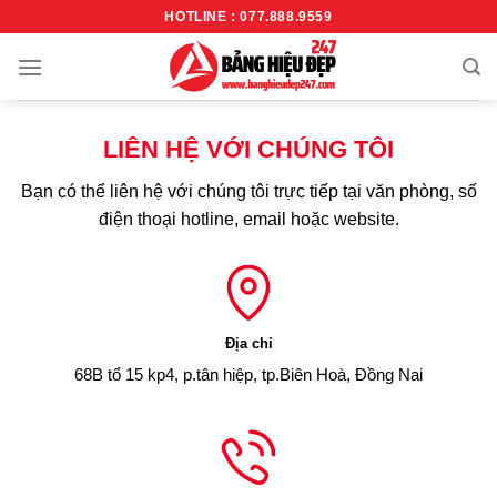
Bỏ
HOTLINE : 077.888.9559
qua
nội
dung
LIÊN HỆ VỚI CHÚNG TÔI
Bạn có thể liên hệ với chúng tôi trực tiếp tại văn phòng, số
điện thoại hotline, email hoặc website.
Địa chỉ
68B tổ 15 kp4, p.tân hiệp, tp.Biên Hoà, Đồng Nai